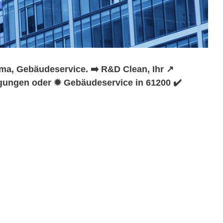
ma, Gebäudeservice. ➡️ R&D Clean, Ihr ↗️
igungen oder ✹ Gebäudeservice in 61200 ✔️