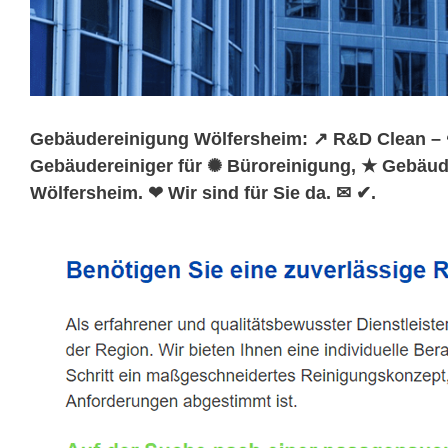
Gebäudereinigung Wölfersheim: ↗️ R&D Clean – ☎
Gebäudereiniger für ✺ Büroreinigung, ★ Gebäude
Wölfersheim. ❤ Wir sind für Sie da. ✉ ✔.