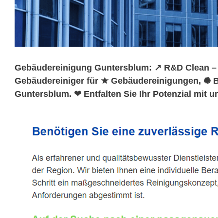
Gebäudereinigung Guntersblum: ↗️ R&D Clean – ☎
Gebäudereiniger für ★ Gebäudereinigungen, ✺ Bü
Guntersblum. ❤ Entfalten Sie Ihr Potenzial mit u