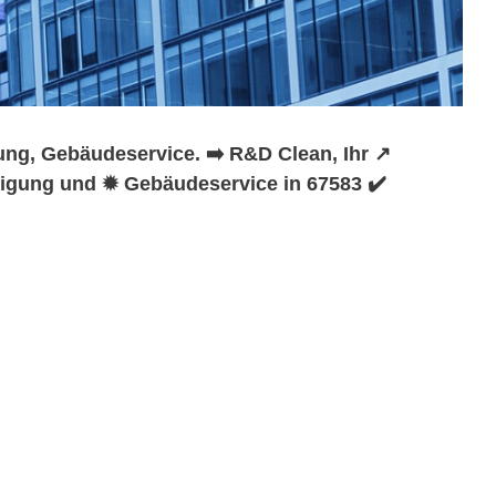
ng, Gebäudeservice. ➡️ R&D Clean, Ihr ↗️
nigung und ✹ Gebäudeservice in 67583 ✔️