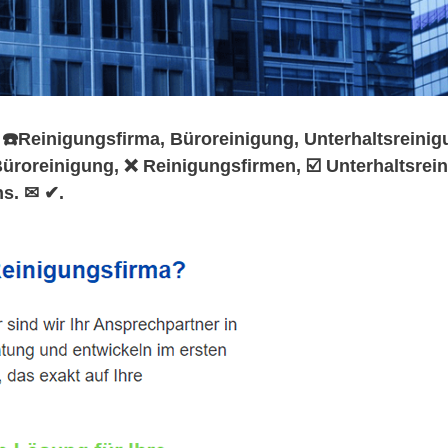
️Reinigungsfirma, Büroreinigung, Unterhaltsreinigu
roreinigung, ❌ Reinigungsfirmen, ☑️ Unterhaltsrei
ns. ✉ ✔.