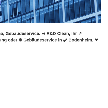
, Gebäudeservice. ➡️ R&D Clean, Ihr ↗️
gung oder ✹ Gebäudeservice in ✔️ Bodenheim. ❤